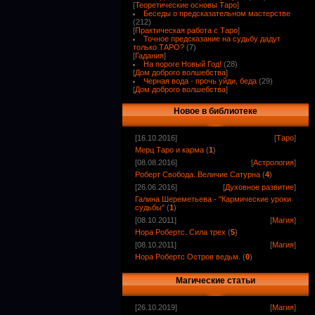
[
Теоретические основы Таро
]
Беседы о предсказательном мастерстве
(212)
[
Практическая работа с Таро
]
Точное предсказание на судьбу дадут
только ТАРО?
(7)
[
Гадания
]
На пороге Новый Год!
(28)
[
Дом доброго волшебства
]
Черная вода - прочь уйди, беда
(29)
[
Дом доброго волшебства
]
Новое в библиотеке
[16.10.2016]
[
Таро
]
Мерц Таро и карма
(
1
)
[08.08.2016]
[
Астрология
]
Роберт Свобода. Величие Сатурна
(
4
)
[26.06.2016]
[
Духовное развитие
]
Галина Шереметьева - "Кармические уроки
судьбы"
(
1
)
[08.10.2011]
[
Магия
]
Нора Робертс. Сила трех
(
5
)
[08.10.2011]
[
Магия
]
Нора Робертс Остров ведьм.
(
0
)
Магические статьи
[26.10.2019]
[
Магия
]