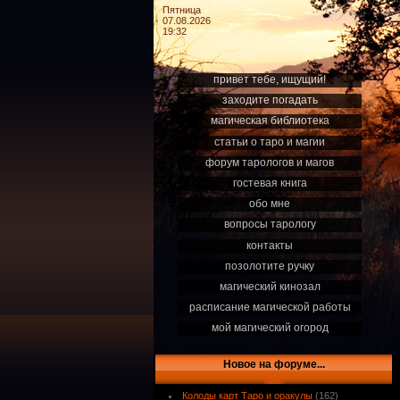
Пятница
07.08.2026
19:32
привет тебе, ищущий!
заходите погадать
магическая библиотека
статьи о таро и магии
форум тарологов и магов
гостевая книга
обо мне
вопросы тарологу
контакты
позолотите ручку
магический кинозал
расписание магической работы
мой магический огород
Новое на форуме...
Колоды карт Таро и оракулы
(162)