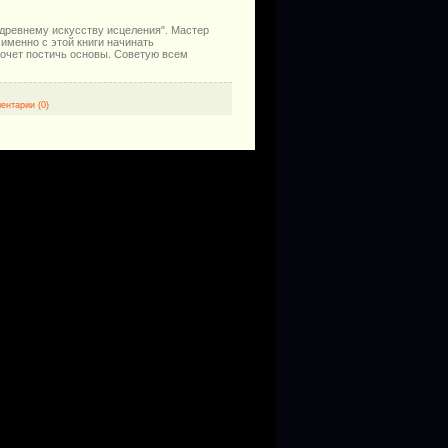
 древнему искусству исцеления". Мастер
именно с этой книги начинать
 хочет постичь основы. Советую всем
ентарии (0)