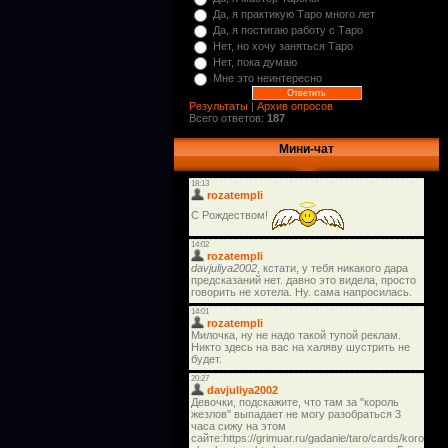
Да, я практикую Таро много лет
Да, я постигаю работу с Таро
Нет, но хочу заняться Таро
Нет, пока думаю
Мне это неинтересно
Результаты
|
Архив опросов
Всего ответов:
187
Мини-чат