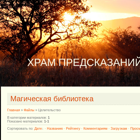
ХРАМ ПРЕДСКАЗАНИЙ
Магическая библиотека
Главная
»
Файлы
» Целительство
В категории материалов
:
1
Показано материалов
:
1-1
Сортировать по
:
Дате
·
Названию
·
Рейтингу
·
Комментариям
·
Загрузкам
·
Прос