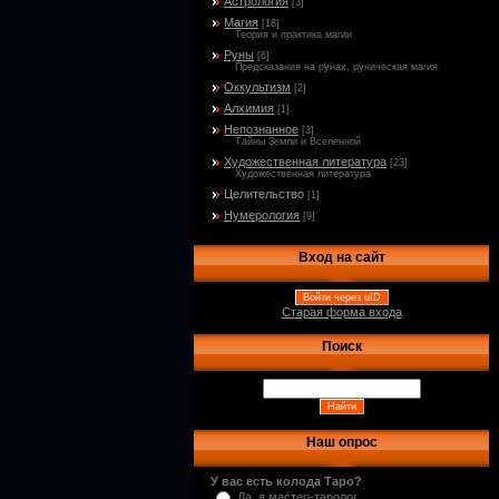
Астрология
[3]
Магия
[18]
Теория и практика магии
Руны
[6]
Предсказания на рунах, руническая магия
Оккультизм
[2]
Алхимия
[1]
Непознанное
[3]
Тайны Земли и Вселенной
Художественная литература
[23]
Художественная литература
Целительство
[1]
Нумерология
[9]
Вход на сайт
Войти через uID
Старая форма входа
Поиск
Наш опрос
У вас есть колода Таро?
Да, я мастер-таролог