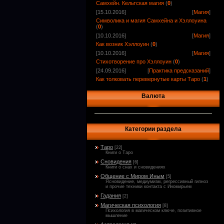
Самхейн. Кельтская магия
(
0
)
[15.10.2016]
[
Магия
]
Символика и магия Самхейна и Хэллоуина
(
0
)
[10.10.2016]
[
Магия
]
Как возник Хэллоуин
(
0
)
[10.10.2016]
[
Магия
]
Стихотворение про Хэллоуин
(
0
)
[24.09.2016]
[
Практика предсказаний
]
Как толковать перевернутые карты Таро
(
1
)
Валюта
Категории раздела
Таро
[22]
Книги о Таро
Сновидения
[6]
Книги о снах и сновидениях
Общение с Миром Иным
[5]
Ясновидение, медиумизм, регрессивный гипноз
и прочие техники контакта с Иномирьем
Гадания
[2]
Магическая психология
[8]
Психология в магическом ключе, позитивное
мышление