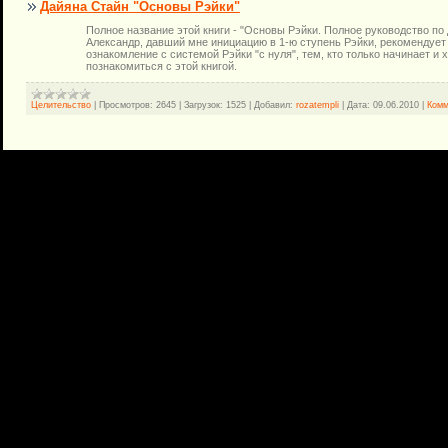
Дайяна Стайн "Основы Рэйки"
Полное название этой книги - "Основы Рэйки. Полное руководство по
Александр, давший мне инициацию в 1-ю ступень Рэйки, рекомендует 
ознакомление с системой Рэйки "с нуля", тем, кто только начинает и
познакомиться с этой книгой.
Целительство
|
Просмотров:
2645
|
Загрузок:
1525
|
Добавил:
rozatempli
|
Дата:
09.06.2010
|
Комм