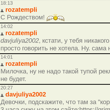
18:13
rozatempli
С Рождеством!
14:02
rozatempli
davjuliya2002
, кстати, у тебя никаког
просто говорить не хотела. Ну. сама
14:01
rozatempli
Милочка, ну не надо такой тупой рек
не будет.
20:27
davjuliya2002
Девочки, подскажите, что там за "ко
3 часа сижу на этом сайте:https://grim