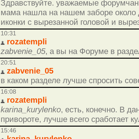
Здравствуйте. уважаемые форумчане
мама нашла на нашем заборе около д
иконки с вырезанной головой и выре
10:31
rozatempli
zabvenie_05
, а вы на Форуме в разд
20:51
zabvenie_05
в каком разделе лучше спросить сов
16:08
rozatempli
karina_kurylenko
, есть, конечно. В д
привороте, лучше всего сработает к
15:46
karina_kurylenko