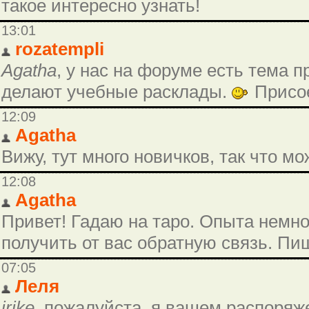
такое интересно узнать!
13:01
rozatempli
Agatha
, у нас на форуме есть тема п
делают учебные расклады.
Присо
12:09
Agatha
Вижу, тут много новичков, так что м
12:08
Agatha
Привет! Гадаю на таро. Опыта немно
получить от вас обратную связь. П
07:05
Леля
irike
, пожалуйста, я вашем распоря