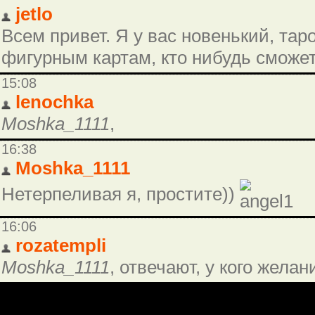
jetlo
Всем привет. Я у вас новенький, тар
фигурным картам, кто нибудь сможе
15:08
lenochka
Moshka_1111
,
16:38
Moshka_1111
Нетерпеливая я, простите))
16:06
rozatempli
Moshka_1111
, отвечают, у кого желан