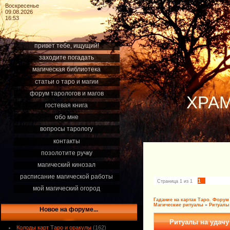
Воскресенье
09.08.2026
16:53
привет тебе, ищущий!
заходите погадать
магическая библиотека
статьи о таро и магии
форум тарологов и магов
ХРАМ
гостевая книга
обо мне
вопросы тарологу
контакты
позолотите ручку
магический кинозал
расписание магической работы
1
Страница
1
из
1
мой магический огород
Гадание на картах Таро. Форум
Магические ритуалы
»
Ритуалы 
Новое на форуме...
Ритуалы на удачу
Колоды карт Таро и оракулы
(162)