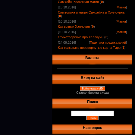
Самхейн. Кельтская магия
(
0
)
[15.10.2016]
[
Магия
]
Символика и магия Самхейна и Хэллоуина
(
0
)
[10.10.2016]
[
Магия
]
Как возник Хэллоуин
(
0
)
[10.10.2016]
[
Магия
]
Стихотворение про Хэллоуин
(
0
)
[24.09.2016]
[
Практика предсказаний
]
Как толковать перевернутые карты Таро
(
1
)
Валюта
Вход на сайт
Войти через uID
Старая форма входа
Поиск
Наш опрос