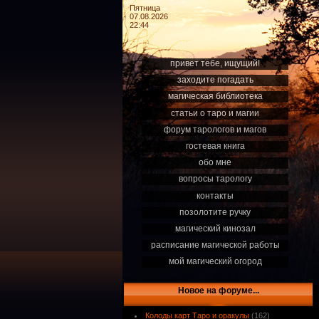
Пятница
07.08.2026
22:44
привет тебе, ищущий!
заходите погадать
магическая библиотека
статьи о таро и магии
форум тарологов и магов
гостевая книга
обо мне
вопросы тарологу
контакты
позолотите ручку
магический кинозал
расписание магической работы
мой магический огород
Новое на форуме...
Колоды карт Таро и оракулы
(162)