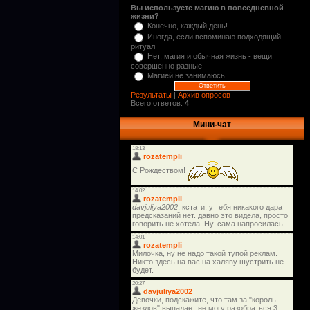
Вы используете магию в повседневной
жизни?
Конечно, каждый день!
Иногда, если вспоминаю подходящий
ритуал
Нет, магия и обычная жизнь - вещи
совершенно разные
Магией не занимаюсь
Результаты
|
Архив опросов
Всего ответов:
4
Мини-чат