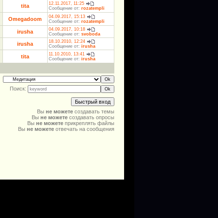
12.11.2017, 11:25
tita
Сообщение от:
rozatempli
04.09.2017, 15:13
Omegadoom
Сообщение от:
rozatempli
04.09.2017, 10:18
irusha
Сообщение от:
svoboda
18.10.2010, 12:24
irusha
Сообщение от:
irusha
11.10.2010, 13:41
tita
Сообщение от:
irusha
Поиск:
Вы
не можете
создавать темы
Вы
не можете
создавать опросы
Вы
не можете
прикреплять файлы
Вы
не можете
отвечать на сообщения