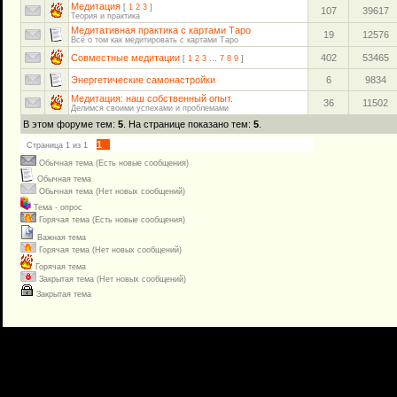
Медитация
[
1
2
3
]
107
39617
Теория и практика
Медитативная практика с картами Таро
19
12576
Всё о том как медитировать с картами Таро
Совместные медитации
402
53465
[
1
2
3
…
7
8
9
]
Энергетические самонастройки
6
9834
Медитация: наш собственный опыт.
36
11502
Делимся своими успехами и проблемами
В этом форуме тем:
5
. На странице показано тем:
5
.
1
Страница
1
из
1
Обычная тема (Есть новые сообщения)
Обычная тема
Обычная тема (Нет новых сообщений)
Тема - опрос
Горячая тема (Есть новые сообщения)
Важная тема
Горячая тема (Нет новых сообщений)
Горячая тема
Закрытая тема (Нет новых сообщений)
Закрытая тема