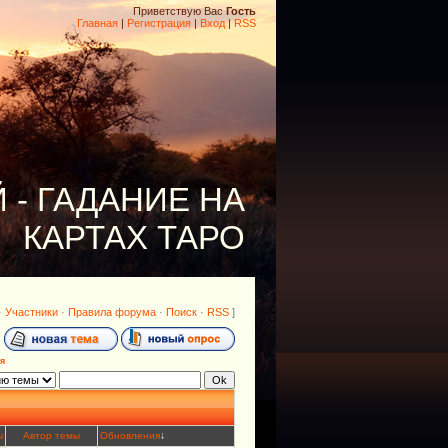
Приветствую Вас
Гость
Главная
|
Регистрация
|
Вход
|
RSS
 - ГАДАНИЕ НА
КАРТАХ ТАРО
·
Участники
·
Правила форума
·
Поиск
·
RSS
]
я
ы
Автор темы
Обновления
↓