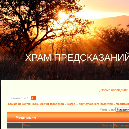
ХРАМ ПРЕДСКАЗАНИЙ
[
Новые сообщения
1
Страница
1
из
1
Гадание на картах Таро. Форум тарологов и магов
»
Круг духовного развития
»
Медитаци
Фильтр по:
Медитация
Тема
Ответы
Просмотр