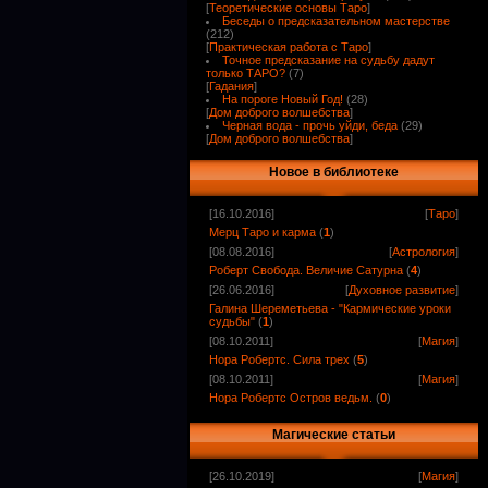
[
Теоретические основы Таро
]
Беседы о предсказательном мастерстве
(212)
[
Практическая работа с Таро
]
Точное предсказание на судьбу дадут
только ТАРО?
(7)
[
Гадания
]
На пороге Новый Год!
(28)
[
Дом доброго волшебства
]
Черная вода - прочь уйди, беда
(29)
[
Дом доброго волшебства
]
Новое в библиотеке
[16.10.2016]
[
Таро
]
Мерц Таро и карма
(
1
)
[08.08.2016]
[
Астрология
]
Роберт Свобода. Величие Сатурна
(
4
)
[26.06.2016]
[
Духовное развитие
]
Галина Шереметьева - "Кармические уроки
судьбы"
(
1
)
[08.10.2011]
[
Магия
]
Нора Робертс. Сила трех
(
5
)
[08.10.2011]
[
Магия
]
Нора Робертс Остров ведьм.
(
0
)
Магические статьи
[26.10.2019]
[
Магия
]