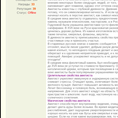
мнению некоторых более сведущих людей, от того, 
Награды:
33
напоминает цвет пламени, однако этот оттенок скор
Репутация:
39
Аметисты известны с глубокой древности. Древни
потому, что он символизировал вечность. И если од
Статус:
Offline
начинал носить в перстне аметист, как символ не
В средние века аметисту отдавалось предпочтение
камень называли епископским, пасторским, а в Ро
Годуновой была украшена аметистами густо-фиолет
сапфирами. В XVII веке на Руси красноватая разно
ценилась дороже рубина. Из камня изготовляли вста
также печатки, ожерелья, флаконы, амулеты.
В древности аметисту приписывались свойства пред
счастливые сны и приносить счастье.
В старинных русских книгах о камнях сообщается: 
отгоняет, мысли лихие удаляет, добрым разум дела
камня изопьет, то неплодного плодным делает и око
оберегает и к одолению неприятеля приводит, и к л
помощей. Амефис ускормляет мощность и не допуска
отходити".
В средние века фиолетовый камень был необходи
до XVII века не уступал по стоимости бриллианту.
католической церкви, которым при посвящении в са
веке аметисты были популярными украшениями пре
Целительные свойства аметиста
Аметист укрепляет иммунную и эндокринную систе
снимает стрессы. Очищает кровь, излечивает болез
желчного пузыря. Аметист повышает активность мо
Лечит бессонницу и головную боль, возникающую в
напряжения. Для этого аметист кладут на область 
пристрастие к алкоголю: пьют воду, настоянную на 
солнечного сплетения.
Магические свойства аметиста
Аметист способствует внутреннему видению, очищая
делает цвета ауры более ясными. Во время медита
расслабления, дает ощущение умиротворенности и 
хорошо носить на шее как бусы или ожерелье и как
шнурке. Если на этом камне выгравирован лев, то 