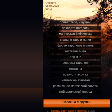
Суббота
08.08.2026
00:16
привет тебе, ищущий!
заходите погадать
магическая библиотека
статьи о таро и магии
форум тарологов и магов
гостевая книга
обо мне
вопросы тарологу
контакты
позолотите ручку
магический кинозал
расписание магической работы
мой магический огород
Новое на форуме...
Колоды карт Таро и оракулы
(162)