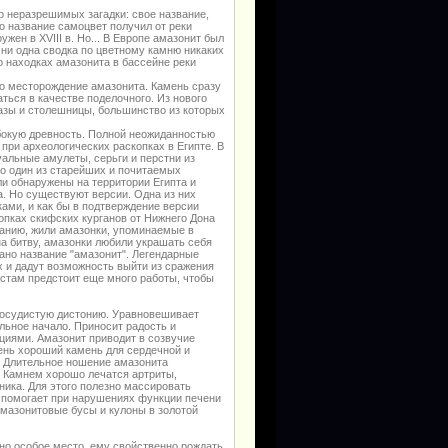
р неразрешимых загадки: свое название,
то название самоцвет получил от реки
жен в XVIII в. Но... В Европе амазонит был
, ни одна сводка по цветному камню никаких
о находках амазонита в бассейне реки
но месторождение амазонита. Камень сразу
ться в качестве поделочного. Из нового
азы и столешницы, большинство из которых
бокую древность. Полной неожиданностью
при археологических раскопках в Египте. В
альные амулеты, серьги и перстни из
то один из старейших и почитаемых
и обнаружены на территории Египта и
а. Но существуют версии. Одна из них
ами, и как бы в подтверждение версии
опках скифских курганов от Нижнего Дона
еданию, жили амазонки, упоминаемые в
на битву, амазонки любили украшать себя
ано название "амазонит". Легендарные
х и дадут возможность выйти из сражения
истам предстоит еще много работы, чтобы
-сосудистую дистонию. Уравновешивает
льное начало. Приносит радость и
циями. Амазонит приводит в созвучие
чень хороший камень для сердечной и
я. Длительное ношение амазонита
. Камнем хорошо лечатся артриты,
ника. Для этого полезно массировать
 помогает при нарушениях функции печени
амазонитовые бусы и кулоны в золотой
но особое место, ему свойственно рождать