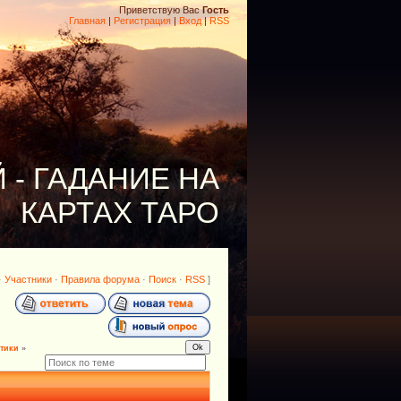
Приветствую Вас
Гость
Главная
|
Регистрация
|
Вход
|
RSS
 - ГАДАНИЕ НА
КАРТАХ ТАРО
·
Участники
·
Правила форума
·
Поиск
·
RSS
]
ктики
»