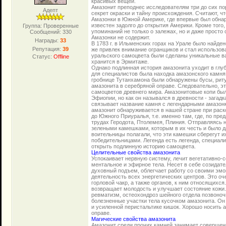
красивых вещей.
Амазонит преподнес исследователям три до сих по
Адепт
секрет окраски и тайну происхождения. Считают, ч
Амазонки в Южной Америке, где впервые был обнару
известен задолго до открытия Америки. Кроме того
Группа: Проверенные
упоминаний не только о залежах, но и даже просто 
Сообщений:
330
Амазонки не содержит.
Награды:
33
В 1783 г. в Ильменских горах на Урале было найде
Репутация:
39
же привлек внимание огранщиков и стал использова
уральского самоцвета были сделаны уникальные в
Статус:
Offline
хранится в Эрмитаже.
Однако подлинная история амазонита уходит в глу
для специалистов была находка амазонского камня 
гробнице Тутанхамона были обнаружены бусы, риту
амазонита в серебряной оправе. Следовательно, э
самоцветов древнего мира. Амазонитовые копи был
Эфиопии, но как он назывался в древности - загадк
связывает название камня с легендарными амазонк
амазонит обнаруживается в нашей стране при раск
до Южного Приуралья, т.е. именно там, где, по пр
трудах Геродота, Птолемея, Плиния. Отправляясь 
зелеными камешками, которым в их честь и было д
воительницы полагали, что эти камешки сберегут и
победительницами. Легенда есть легенда, специал
открыть подлинную историю самоцвета.
Целительные свойства амазонита
Успокаивает нервную систему, лечит вегетативно
ментальное и эфирное тела. Несет в себе созидате
духовный подъем, облегчает работу со своими эмо
деятельность всех энергетических центров. Это о
горловой чакр, а также органов, к ним относящихс
возвращает молодость и улучшает состояние кожи
ревматизм, остеохондроз шейного отдела позвоноч
болезненные участки тела кусочком амазонита. Он
и усиленной перистальтике кишок. Хорошо носить 
оправе.
Магические свойства амазонита
Амазонит среди прочих камней занимает совершен