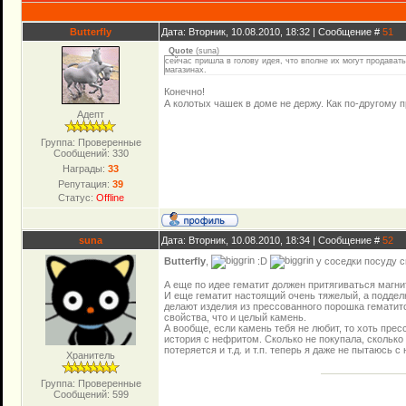
Butterfly
Дата: Вторник, 10.08.2010, 18:32 | Сообщение #
51
Quote
(
suna
)
сейчас пришла в голову идея, что вполне их могут продава
магазинах.
Конечно!
А колотых чашек в доме не держу. Как по-другому 
Адепт
Группа: Проверенные
Сообщений:
330
Награды:
33
Репутация:
39
Статус:
Offline
suna
Дата: Вторник, 10.08.2010, 18:34 | Сообщение #
52
Butterfly
,
:D
у соседки посуду 
А еще по идее гематит должен притягиваться магни
И еще гематит настоящий очень тяжелый, а подделк
делают изделия из прессованного порошка гематито
свойства, что и целый камень.
А вообще, если камень тебя не любит, то хоть прес
история с нефритом. Сколько не покупала, сколько 
потеряется и т.д. и т.п. теперь я даже не пытаюсь с
Хранитель
Группа: Проверенные
Сообщений:
599