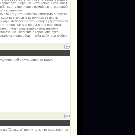
и врачевать нервные истощения. Развивает
собствует укреплению семейных отношений.
м откровениям.
мазонит учит человека извлекать энергию
, кода все зримые источники ее пусты.
ь один человек из сотни будет удостоен его
стоянно, так как вреда он не приносит.
имеют люди, родившиеся под знаками
показание - наличие в гороскопе ярко
рсальных способов, чтобы добиться любви
лазурованной части чашки остались
е на "Оракуле" прочитала, что надо гематит