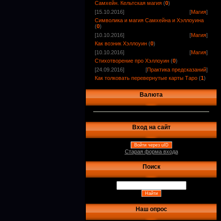
Самхейн. Кельтская магия
(
0
)
[15.10.2016]
[
Магия
]
Символика и магия Самхейна и Хэллоуина
(
0
)
[10.10.2016]
[
Магия
]
Как возник Хэллоуин
(
0
)
[10.10.2016]
[
Магия
]
Стихотворение про Хэллоуин
(
0
)
[24.09.2016]
[
Практика предсказаний
]
Как толковать перевернутые карты Таро
(
1
)
Валюта
Вход на сайт
Войти через uID
Старая форма входа
Поиск
Наш опрос