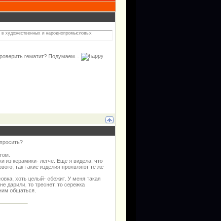
ть в художественных и народнопромысловых
проверить гематит? Подумаем...
спросить?
том.
и из керамики- легче. Еще я видела, что
вого, так такие изделия проявляют те же
совка, хоть целый- сбежит. У меня такая
не дарили, то треснет, то сережка
 ним общаться.