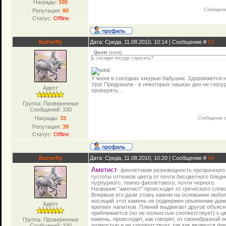
Награды:
100
Сообщени
Репутация:
80
Статус:
Offline
Butterfly
Дата: Среда, 11.08.2010, 10:14 | Сообщение #
53
Quote
(
suna
)
у соседки посуду спросить?
У меня в соседках хмурые бабушки. Здороваются не
Ура! Придумала - в некоторых чашках дно не глазур
Адепт
проверять...
Группа: Проверенные
Сообщений:
330
Награды:
33
Сообщение о
Репутация:
39
Статус:
Offline
Butterfly
Дата: Среда, 11.08.2010, 10:20 | Сообщение #
54
Аметист
- фиолетовая разновидность прозрачного
густоты оттенков цвета от почти бесцветного блед
пурпурного, темно-фиолетового, почти черного.
Название "аметист" происходит от греческого слова
Впервые его дали этому камню на основании любопы
носящий этот камень не подвержен опьянению даж
Адепт
крепких напитков. Плиний выдвигает другое объясн
приближается (но не полностью соответствует) к цв
камень, происходит, как говорят, от своеобразной 
Группа: Проверенные
полностью и не соответствует, так как является фи
Сообщений:
330