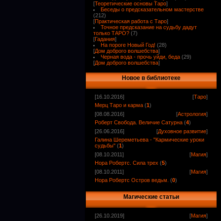
[
Теоретические основы Таро
]
Беседы о предсказательном мастерстве
(212)
[
Практическая работа с Таро
]
Точное предсказание на судьбу дадут
только ТАРО?
(7)
[
Гадания
]
На пороге Новый Год!
(28)
[
Дом доброго волшебства
]
Черная вода - прочь уйди, беда
(29)
[
Дом доброго волшебства
]
Новое в библиотеке
[16.10.2016]
[
Таро
]
Мерц Таро и карма
(
1
)
[08.08.2016]
[
Астрология
]
Роберт Свобода. Величие Сатурна
(
4
)
[26.06.2016]
[
Духовное развитие
]
Галина Шереметьева - "Кармические уроки
судьбы"
(
1
)
[08.10.2011]
[
Магия
]
Нора Робертс. Сила трех
(
5
)
[08.10.2011]
[
Магия
]
Нора Робертс Остров ведьм.
(
0
)
Магические статьи
[26.10.2019]
[
Магия
]