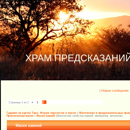
ХРАМ ПРЕДСКАЗАНИЙ
[
Новые сообщения
2
Страница
2
из
2
«
1
Гадание на картах Таро. Форум тарологов и магов
»
Магические и предсказательные пра
Практическая магия
»
Магия камней
(Магические свойства камней, минералов, металлов)
Магия камней