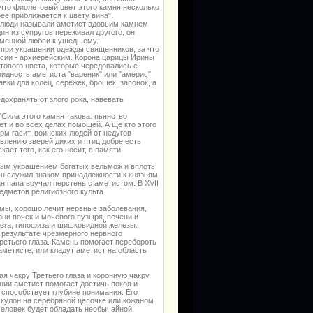
что фиолетовый цвет этого камня несколько
ее приближается к цвету вина".
е люди называли аметист вдовьим камнем
ин из супругов переживал другого, он
изменной любви к ушедшему.
 при украшении одежды священников, за что
ссии - архиерейским. Корона царицы Ирины
ового цвета, которые чередовались с
видность аметиста "вареник" или "америс"
вки для колец, сережек, брошек, запонок, а
охранять от злого рока, навевать
"Сила этого камня такова: пьянство
ет и во всех делах помощей. А ще кто этого
рм гасит, воинских людей от недугов
овлению зверей диких и птиц добре есть
ет того, как его носит, в памяти
мым украшением богатых вельмож и вплоть
 Он служил знаком принадлежности к князьям
н папа вручал перстень с аметистом. В XVII
дметов религиозного культа.
мы, хорошо лечит нервные заболевания,
ни почек и мочевого пузыря, печени и
зга, гипофиза и шишковидной железы.
 результате чрезмерного нервного
Третьего глаза. Камень помогает перебороть
аметисте, или кладут аметист на область
 чакру Третьего глаза и коронную чакру,
ции аметист помогает достичь покоя и
способствует глубине понимания. Его
 кулон на серебряной цепочке или кожаном
человек будет обладать необычайной