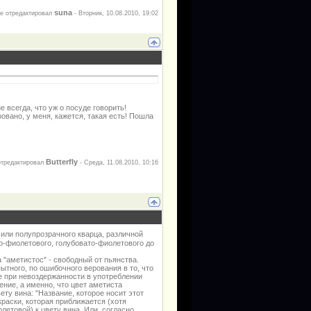
suna
е отредактировал
-
Вторник, 10.08.2010, 19:02
 всегда, что уж о посуде говорить!
овано, у меня, кажется, такая есть! Пошла
Butterfly
тредактировал
-
Среда, 11.08.2010, 10:16
 или полупрозрачного кварца, различной
но-фиолетового, голубовато-фиолетового до
 "аметистос" - свободный от пьянства.
тного, по ошибочного верования в то, что
е при невоздержанности в употреблении
ение, а именно, что цвет аметиста
ету вина: "Название, которое носит этот
окраски, которая приближается (хотя
олетовой) к цвету вина. Или, согласно