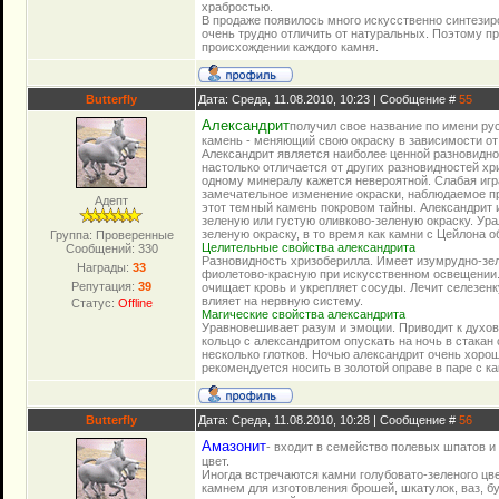
храбростью.
В продаже появилось много искусственно синтезир
очень трудно отличить от натуральных. Поэтому п
происхождении каждого камня.
Butterfly
Дата: Среда, 11.08.2010, 10:23 | Сообщение #
55
Александрит
получил свое название по имени ру
камень - меняющий свою окраску в зависимости от
Александрит является наиболее ценной разновидн
настолько отличается от других разновидностей хр
одному минералу кажется невероятной. Слабая иг
замечательное изменение окраски, наблюдаемое п
Адепт
этот темный камень покровом тайны. Александрит 
зеленую или густую оливково-зеленую окраску. Ур
зеленую окраску, в то время как камни с Цейлона 
Группа: Проверенные
Целительные свойства александрита
Сообщений:
330
Разновидность хризоберилла. Имеет изумрудно-зел
Награды:
33
фиолетово-красную при искусственном освещении.
Репутация:
39
очищает кровь и укрепляет сосуды. Лечит селезен
влияет на нервную систему.
Статус:
Offline
Магические свойства александрита
Уравновешивает разум и эмоции. Приводит к духо
кольцо с александритом опускать на ночь в стакан 
несколько глотков. Ночью александрит очень хорош
рекомендуется носить в золотой оправе в паре с к
Butterfly
Дата: Среда, 11.08.2010, 10:28 | Сообщение #
56
Амазонит
- входит в семейство полевых шпатов и
цвет.
Иногда встречаются камни голубовато-зеленого цв
камнем для изготовления брошей, шкатулок, ваз, бус