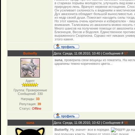
в стариках порывы молодости, улучшать вид кожи 
природную лень. Врачует нервное истощение. Спо
Он усиливает склонность к видениям и мистически
Дух амазонита обладает большой выносливостью. А
из недр своей души. Помогает находить силы тогда
Но этот камень очень критичен и избирателен - лиш
внимания. Талисманы из амазонита можно носить по
Много шансов на получение помощи от амазонита 
Близнецов, Весов и Водолея. Единственное противо
выраженного Скорпиона. Однако нет никаких униве
этого камня.
Butterfly
Дата: Среда, 11.08.2010, 10:40 | Сообщение #
57
suna
, проверила свои вещицы из гематита. На нег
царапины темно-коричневого цвета...
Адепт
Группа: Проверенные
Сообщений:
330
Награды:
33
Репутация:
39
Статус:
Offline
suna
Дата: Среда, 11.08.2010, 10:42 | Сообщение #
58
Butterfly
, Ну значит- все в порядке.
да ещ
под подушку класть. Народ от этого спит лучше.