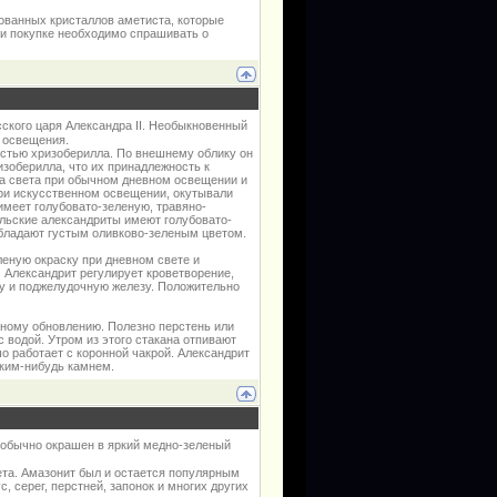
ованных кристаллов аметиста, которые
ри покупке необходимо спрашивать о
сского царя Александра II. Необыкновенный
 освещения.
остью хризоберилла. По внешнему облику он
изоберилла, что их принадлежность к
ра света при обычном дневном освещении и
ри искусственном освещении, окутывали
имеет голубовато-зеленую, травяно-
альские александриты имеют голубовато-
обладают густым оливково-зеленым цветом.
еную окраску при дневном свете и
 Александрит регулирует кроветворение,
ку и поджелудочную железу. Положительно
вному обновлению. Полезно перстень или
с водой. Утром из этого стакана отпивают
о работает с коронной чакрой. Александрит
аким-нибудь камнем.
 обычно окрашен в яркий медно-зеленый
ета. Амазонит был и остается популярным
, серег, перстней, запонок и многих других