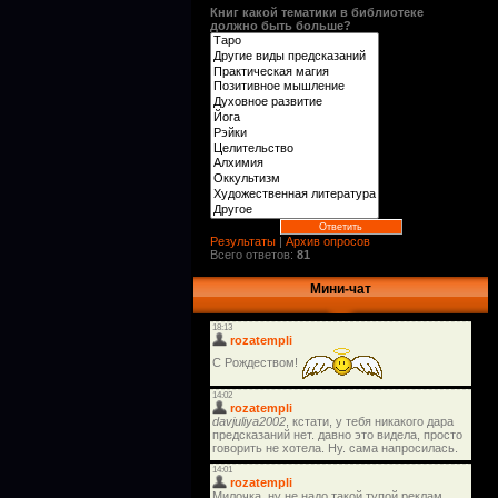
Книг какой тематики в библиотеке
должно быть больше?
Результаты
|
Архив опросов
Всего ответов:
81
Мини-чат