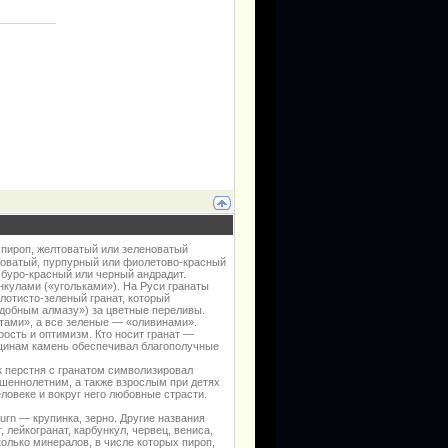
 пироп, желтоватый или зеленоватый
ловатый, пурпурный или фиолетово-красный
 буро-красный или черный андрадит.
нкулами («угольками»). На Руси гранаты
лотисто-зеленый гранат, который
одобным алмазу») за цветные переливы.
тами», а все зеленые — «оливинами».
рость и оптимизм. Кто носит гранат —
щинам камень обеспечивал благополучные
 перстня с гранатом символизировал
ршеннолетним, а также взрослым при детях
еловеке и вокруг него любовные страсти.
urn — крупинка, зерно. Другие названия
 лейкогранат, карбункул, червец, вениса,
колько минералов, в числе которых пироп,