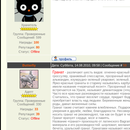
Хранитель
Группа: Проверенные
Сообщений:
599
Награды:
100
Репутация:
80
Статус:
Offline
Butterfly
Дата: Суббота, 14.08.2010, 09:58 | Сообщение #
59
Гранат
- различают шесть видов: огненно-красный
гроссуляр, оранжевый спессартин, прозрачный ме
альмандин, изумрудно-зеленый уваровит, зеленый,
Ярко-красные гранаты в старину назывались карбу
имели название «червчатый яхонт». Прозрачный зо
встречается на Урале, называют демантоидом («п
Адепт
Часто все красные разновидности называют «грана
Считалось, что гранат веселит сердце, придает бод
приобретает власть над людьми. Беременным жен
Группа: Проверенные
роды, давал жизненные силы.
Сообщений:
330
Гранат также считают камнем влюбленных. Подарок
Награды:
33
уверения в дружбе, любви, благодарности. Несове
Репутация:
39
носить гранат не рекомендуют, так как он будит в ч
Гранат врачует сердце, мозг и память.
Статус:
Offline
Название «гранат» произошло от латинского Bagran
минерала и его разновидностей: шорломит, меланит,
бечета, уральский гранат. Гранатами называют нес