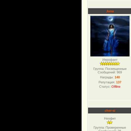
Juna
Иерофант
Группа: Посвященные
Сообщений:
969
Награды:
140
Репутация:
137
Статус:
Offline
cher-si
Неофит
Группа: Проверенные