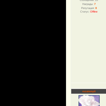
Сообщений:
28
Награды:
7
Репутация:
8
Статус:
Offline
rozatempli