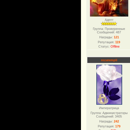
Адепт
Группа: Проверенные
Сообщений:
487
Награды:
121
Репутация:
119
Статус:
Offline
rozatempli
Императрица
Группа: Администраторы
Сообщений:
3405
Награды:
242
Репутация:
179