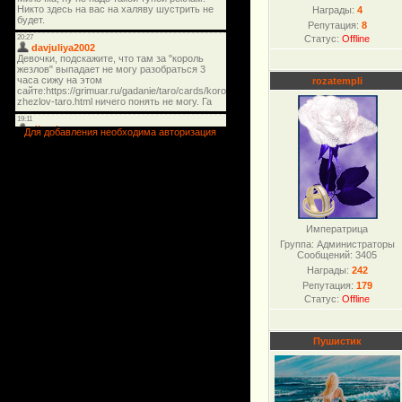
Награды:
4
Репутация:
8
Статус:
Offline
rozatempli
Для добавления необходима авторизация
Императрица
Группа: Администраторы
Сообщений:
3405
Награды:
242
Репутация:
179
Статус:
Offline
Пушистик