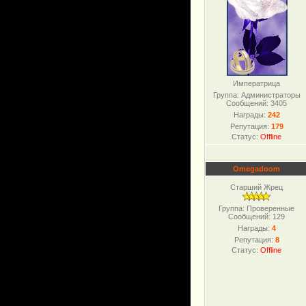
Императрица
Группа: Администраторы
Сообщений:
3405
Награды:
242
Репутация:
179
Статус:
Offline
Omegadoom
Старший Жрец
Группа: Проверенные
Сообщений:
129
Награды:
4
Репутация:
8
Статус:
Offline