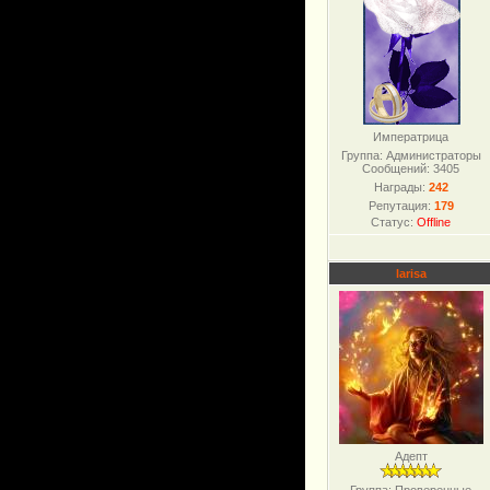
Императрица
Группа: Администраторы
Сообщений:
3405
Награды:
242
Репутация:
179
Статус:
Offline
larisa
Адепт