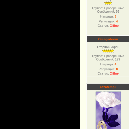
Группа: Проверенные
Сообщений:
56
Награды:
3
Репутация:
4
Статус:
Offline
Omegadoom
Старший Жрец
Группа: Проверенные
Сообщений:
129
Награды:
4
Репутация:
8
Статус:
Offline
rozatempli