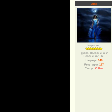
Juna
Иерофант
Группа: Посвященные
Сообщений:
969
Награды:
140
Репутация:
137
Статус:
Offline