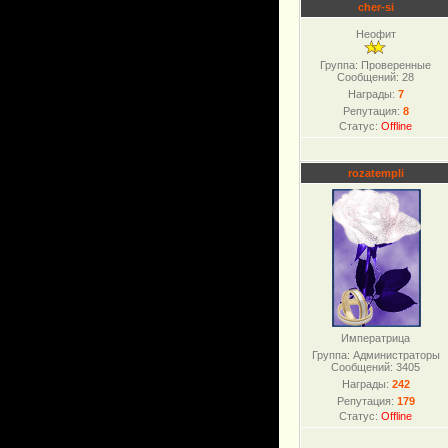
cher-si
Неофит
Группа: Проверенные
Сообщений:
28
Награды:
7
Репутация:
8
Статус:
Offline
rozatempli
Императрица
Группа: Администраторы
Сообщений:
3405
Награды:
242
Репутация:
179
Статус:
Offline