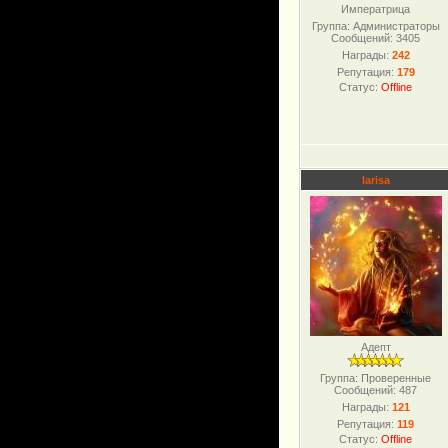
Императрица
Группа: Администраторы
Сообщений:
3405
Награды:
242
Репутация:
179
Статус:
Offline
larisa
Адепт
Группа: Проверенные
Сообщений:
487
Награды:
121
Репутация:
119
Статус:
Offline