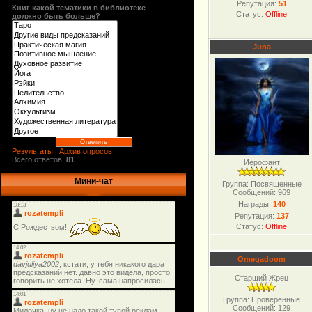
Репутация:
51
Книг какой тематики в библиотеке
Статус:
Offline
должно быть больше?
Juna
Результаты
|
Архив опросов
Всего ответов:
81
Иерофант
Мини-чат
Группа: Посвященные
Сообщений:
969
Награды:
140
Репутация:
137
Статус:
Offline
Omegadoom
Старший Жрец
Группа: Проверенные
Сообщений:
129