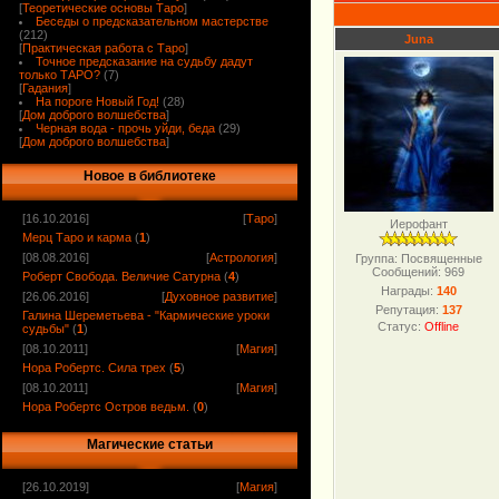
[
Теоретические основы Таро
]
Беседы о предсказательном мастерстве
(212)
Juna
[
Практическая работа с Таро
]
Точное предсказание на судьбу дадут
только ТАРО?
(7)
[
Гадания
]
На пороге Новый Год!
(28)
[
Дом доброго волшебства
]
Черная вода - прочь уйди, беда
(29)
[
Дом доброго волшебства
]
Новое в библиотеке
[16.10.2016]
[
Таро
]
Иерофант
Мерц Таро и карма
(
1
)
[08.08.2016]
[
Астрология
]
Группа: Посвященные
Сообщений:
969
Роберт Свобода. Величие Сатурна
(
4
)
Награды:
140
[26.06.2016]
[
Духовное развитие
]
Репутация:
137
Галина Шереметьева - "Кармические уроки
Статус:
Offline
судьбы"
(
1
)
[08.10.2011]
[
Магия
]
Нора Робертс. Сила трех
(
5
)
[08.10.2011]
[
Магия
]
Нора Робертс Остров ведьм.
(
0
)
Магические статьи
[26.10.2019]
[
Магия
]