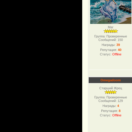
Маг
Группа: Проверенные
Сообщений:
150
Награды:
39
Репутация:
40
Статус:
Offline
Omegadoom
Старший Жрец
Группа: Проверенные
Сообщений:
129
Награды:
4
Репутация:
8
Статус:
Offline