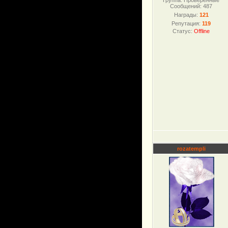
Группа: Проверенные
Сообщений:
487
Награды:
121
Репутация:
119
Статус:
Offline
rozatempli