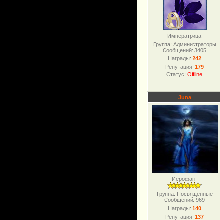
Императрица
Группа: Администраторы
Сообщений:
3405
Награды:
242
Репутация:
179
Статус:
Offline
Juna
Иерофант
Группа: Посвященные
Сообщений:
969
Награды:
140
Репутация:
137