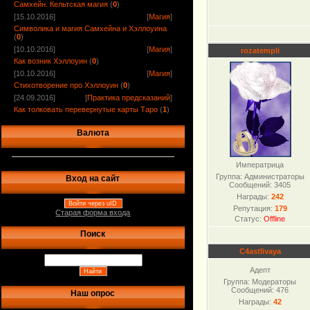
Самхейн. Кельтская магия
(
0
)
[15.10.2016]
[
Магия
]
Символика и магия Самхейна и Хэллоуина
(
0
)
[10.10.2016]
[
Магия
]
rozatempli
Как возник Хэллоуин
(
0
)
[10.10.2016]
[
Магия
]
Стихотворение про Хэллоуин
(
0
)
[24.09.2016]
[
Практика предсказаний
]
Как толковать перевернутые карты Таро
(
1
)
Валюта
Императрица
Группа: Администраторы
Вход на сайт
Сообщений:
3405
Награды:
242
Войти через uID
Репутация:
179
Старая форма входа
Статус:
Offline
Поиск
C4astlivaya
Адепт
Группа: Модераторы
Сообщений:
476
Наш опрос
Награды:
42