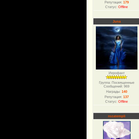
Репутация:
179
Статус:
Offline
Juna
Иерофант
Группа: Посвященные
Сообщений:
969
Награды:
140
Репутация:
137
Статус:
Offline
rozatempli