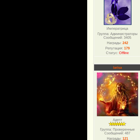
Императрица
Группа: Администраторы
Сообщений:
3405
Награды:
242
Репутация:
179
Статус:
Offline
larisa
Адепт
Группа: Проверенные
Сообщений:
487
Награды:
121