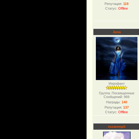
Репутация:
119
Статус:
Offline
Juna
Иерофант
Группа: Посвященные
Сообщений:
969
Награды:
140
Репутация:
137
Статус:
Offline
rozatempli