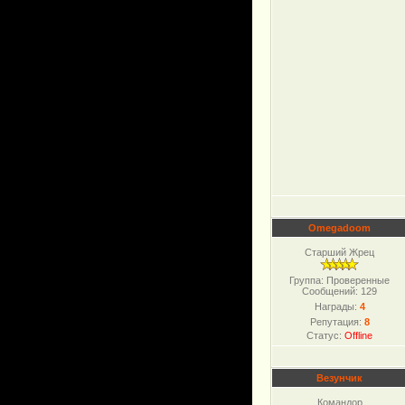
Omegadoom
Старший Жрец
Группа: Проверенные
Сообщений:
129
Награды:
4
Репутация:
8
Статус:
Offline
Везунчик
Командор