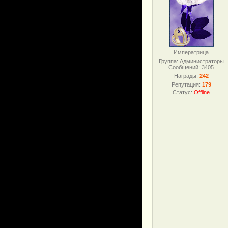
Императрица
Группа: Администраторы
Сообщений:
3405
Награды:
242
Репутация:
179
Статус:
Offline