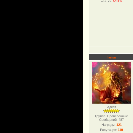
Статус:
Offline
larisa
Адепт
Группа: Проверенные
Сообщений:
487
Награды:
121
Репутация:
119