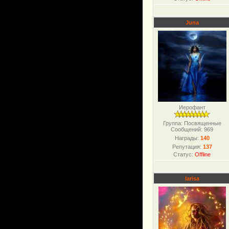
Juna
Иерофант
Группа: Посвященные
Сообщений:
969
Награды:
140
Репутация:
137
Статус:
Offline
larisa