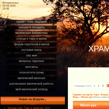
Воскресенье
09.08.2026
16:48
привет тебе, ищущий!
заходите погадать
магическая библиотека
статьи о таро и магии
форум тарологов и магов
ХРАМ
гостевая книга
обо мне
вопросы тарологу
контакты
позолотите ручку
магический кинозал
расписание магической работы
3
Страница
3
из
4
«
1
2
мой магический огород
Гадание на картах Таро. Форум
Руны
»
Магия рун
(Руны и магиче
Новое на форуме...
Магия рун
Колоды карт Таро и оракулы
(162)