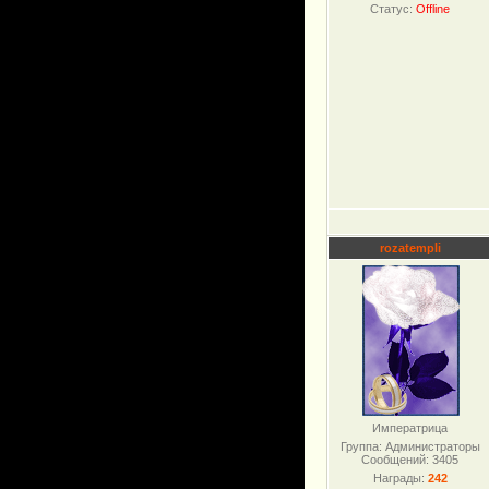
Статус:
Offline
rozatempli
Императрица
Группа: Администраторы
Сообщений:
3405
Награды:
242