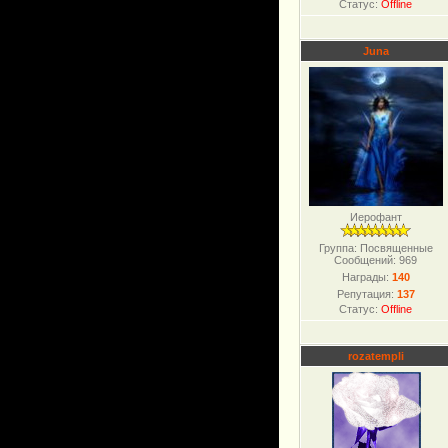
Статус:
Offline
Juna
Иерофант
Группа: Посвященные
Сообщений:
969
Награды:
140
Репутация:
137
Статус:
Offline
rozatempli