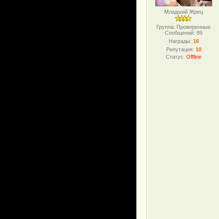
Младший Жрец
Группа: Проверенные
Сообщений:
89
Награды:
16
Репутация:
10
Статус:
Offline