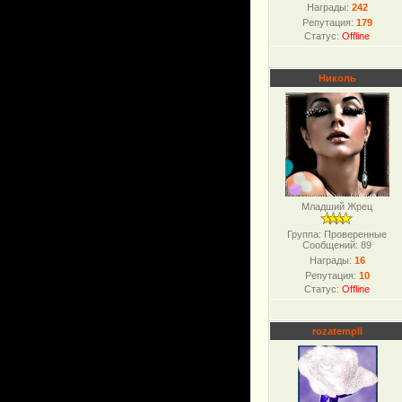
Награды:
242
Репутация:
179
Статус:
Offline
Николь
Младший Жрец
Группа: Проверенные
Сообщений:
89
Награды:
16
Репутация:
10
Статус:
Offline
rozatempli