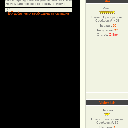
tita
Адепт
Для добавления необходима авторизация
Группа: Проверенные
Сообщений:
405
Награды:
30
Репутация:
27
Статус:
Offline
VishenkaK
Неофит
Группа: Пользователи
Сообщений:
32
Награды:
1