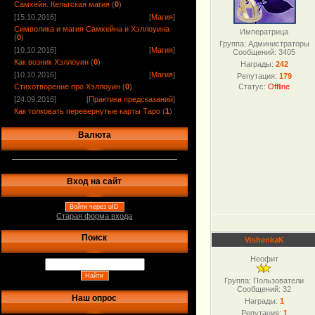
Самхейн. Кельтская магия
(
0
)
[15.10.2016]
[
Магия
]
Символика и магия Самхейна и Хэллоуина
Императрица
(
0
)
Группа: Администраторы
[10.10.2016]
[
Магия
]
Сообщений:
3405
Как возник Хэллоуин
(
0
)
Награды:
242
[10.10.2016]
[
Магия
]
Репутация:
179
Стихотворение про Хэллоуин
(
0
)
Статус:
Offline
[24.09.2016]
[
Практика предсказаний
]
Как толковать перевернутые карты Таро
(
1
)
Валюта
Вход на сайт
Войти через uID
Старая форма входа
Поиск
VishenkaK
Неофит
Группа: Пользователи
Сообщений:
32
Наш опрос
Награды:
1
Репутация:
1