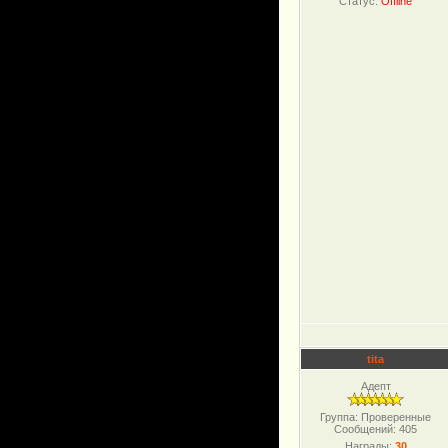
Статус:
Offline
tita
Адепт
Группа: Проверенные
Сообщений:
405
Награды:
30