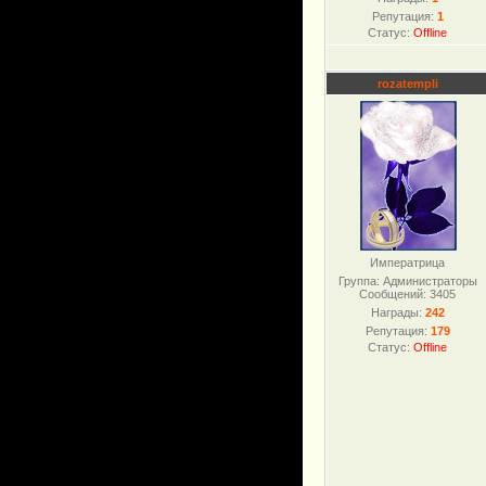
Репутация:
1
Статус:
Offline
rozatempli
Императрица
Группа: Администраторы
Сообщений:
3405
Награды:
242
Репутация:
179
Статус:
Offline