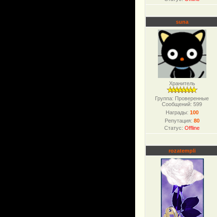
suna
Хранитель
Группа: Проверенные
Сообщений:
599
Награды:
100
Репутация:
80
Статус:
Offline
rozatempli