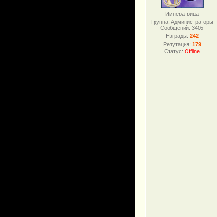
Императрица
Группа: Администраторы
Сообщений:
3405
Награды:
242
Репутация:
179
Статус:
Offline