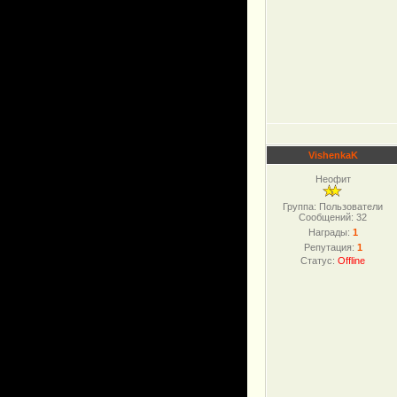
VishenkaK
Неофит
Группа: Пользователи
Сообщений:
32
Награды:
1
Репутация:
1
Статус:
Offline