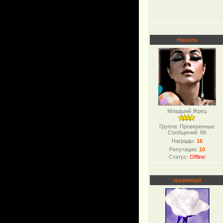
Николь
Младший Жрец
Группа: Проверенные
Сообщений:
89
Награды:
16
Репутация:
10
Статус:
Offline
rozatempli