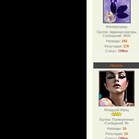
Императрица
Группа: Администраторы
Сообщений:
3405
Награды:
242
Репутация:
179
Статус:
Offline
Николь
Младший Жрец
Группа: Проверенные
Сообщений:
89
Награды:
16
Репутация:
10
Статус:
Offline