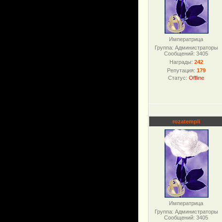
Императрица
Группа: Администраторы
Сообщений:
3405
Награды:
242
Репутация:
179
Статус:
Offline
rozatempli
Императрица
Группа: Администраторы
Сообщений:
3405