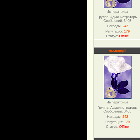
Императрица
Группа: Администраторы
Сообщений:
3405
Награды:
242
Репутация:
179
Статус:
Offline
rozatempli
Императрица
Группа: Администраторы
Сообщений:
3405
Награды:
242
Репутация:
179
Статус:
Offline