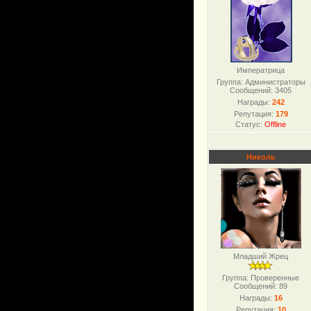
Императрица
Группа: Администраторы
Сообщений:
3405
Награды:
242
Репутация:
179
Статус:
Offline
Николь
Младший Жрец
Группа: Проверенные
Сообщений:
89
Награды:
16
Репутация:
10