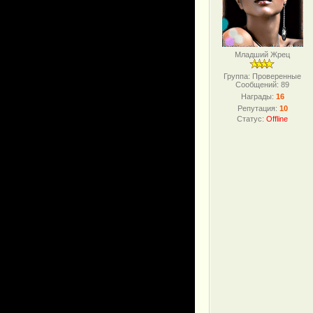
Младший Жрец
Группа: Проверенные
Сообщений:
89
Награды:
16
Репутация:
10
Статус:
Offline