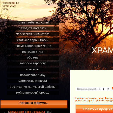
Воскресенье
09.08.2026
09:50
привет тебе, ищущий!
заходите погадать
магическая библиотека
статьи о таро и магии
форум тарологов и магов
ХРАМ
гостевая книга
обо мне
вопросы тарологу
контакты
позолотите ручку
магический кинозал
расписание магической работы
Страница
3
из
33
«
1
2
мой магический огород
Гадание на картах Таро. Форум
работа с Таро
»
Практика предс
Новое на форуме...
Практика предска
Колоды карт Таро и оракулы
(162)