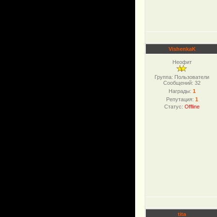
VishenkaK
Неофит
Группа: Пользователи
Сообщений:
32
Награды:
1
Репутация:
1
Статус:
Offline
tita