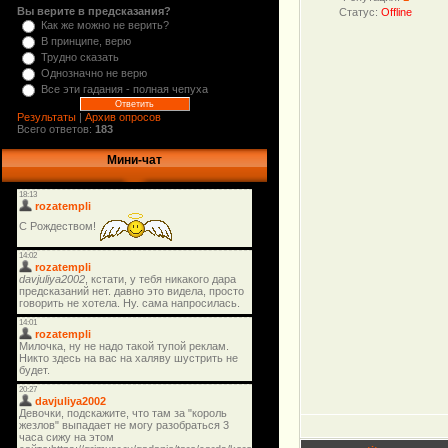
Вы верите в предсказания?
Статус:
Offline
Как же можно не верить?
В принципе, верю
Трудно сказать
Однозначно не верю
Все эти гадания - полная чепуха
Результаты
|
Архив опросов
Всего ответов:
183
Мини-чат