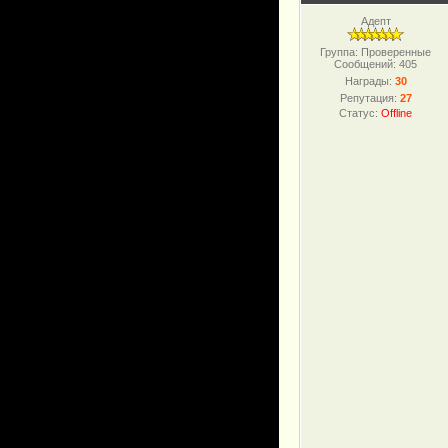
Адепт
Группа: Проверенные
Сообщений:
405
Награды:
30
Репутация:
27
Статус:
Offline