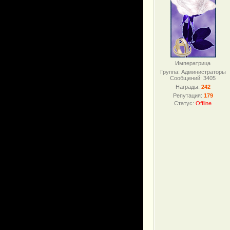
Императрица
Группа: Администраторы
Сообщений:
3405
Награды:
242
Репутация:
179
Статус:
Offline