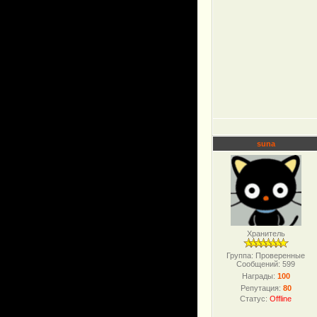
suna
Хранитель
Группа: Проверенные
Сообщений:
599
Награды:
100
Репутация:
80
Статус:
Offline