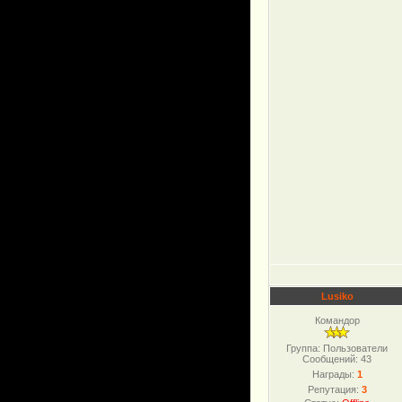
Lusiko
Командор
Группа: Пользователи
Сообщений:
43
Награды:
1
Репутация:
3