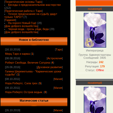
[
Теоретические основы Таро
]
Беседы о предсказательном мастерстве
(212)
rozatempli
[
Практическая работа с Таро
]
Точное предсказание на судьбу дадут
только ТАРО?
(7)
[
Гадания
]
На пороге Новый Год!
(28)
[
Дом доброго волшебства
]
Черная вода - прочь уйди, беда
(29)
[
Дом доброго волшебства
]
Новое в библиотеке
[16.10.2016]
[
Таро
]
Императрица
Мерц Таро и карма
(
1
)
Группа: Администраторы
Сообщений:
3405
[08.08.2016]
[
Астрология
]
Награды:
242
Роберт Свобода. Величие Сатурна
(
4
)
Репутация:
179
[26.06.2016]
[
Духовное развитие
]
Статус:
Offline
Галина Шереметьева - "Кармические уроки
судьбы"
(
1
)
[08.10.2011]
[
Магия
]
rozatempli
Нора Робертс. Сила трех
(
5
)
[08.10.2011]
[
Магия
]
Нора Робертс Остров ведьм.
(
0
)
Магические статьи
[26.10.2019]
[
Магия
]