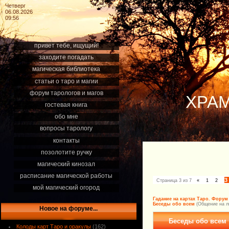
Четверг
06.08.2026
09:56
привет тебе, ищущий!
заходите погадать
магическая библиотека
статьи о таро и магии
форум тарологов и магов
ХРАМ
гостевая книга
обо мне
вопросы тарологу
контакты
позолотите ручку
магический кинозал
расписание магической работы
3
Страница
3
из
7
«
1
2
мой магический огород
Гадание на картах Таро. Форум
Беседы обо всем
(Общение на л
Новое на форуме...
Беседы обо всем
Колоды карт Таро и оракулы
(162)