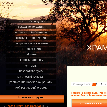
Суббота
08.08.2026
10:43
привет тебе, ищущий!
заходите погадать
магическая библиотека
статьи о таро и магии
форум тарологов и магов
ХРАМ
гостевая книга
обо мне
вопросы тарологу
контакты
позолотите ручку
магический кинозал
расписание магической работы
1
Страница
1
из
3
2
3
»
мой магический огород
Гадание на картах Таро. Форум
основы Таро
»
Толкования кар
Новое на форуме...
Толкования карт 
Колоды карт Таро и оракулы
(162)