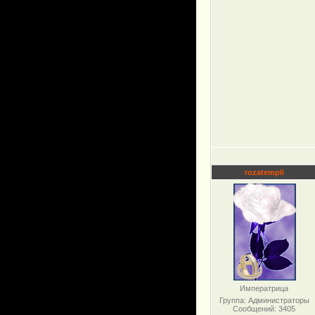
rozatempli
Императрица
Группа: Администраторы
Сообщений:
3405