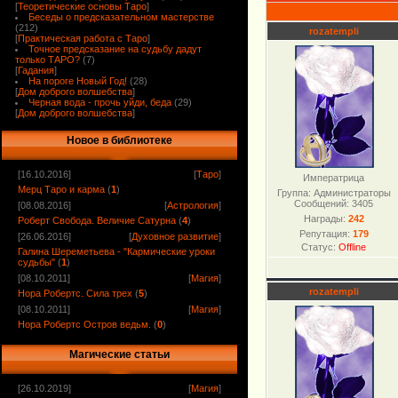
[
Теоретические основы Таро
]
Беседы о предсказательном мастерстве
(212)
rozatempli
[
Практическая работа с Таро
]
Точное предсказание на судьбу дадут
только ТАРО?
(7)
[
Гадания
]
На пороге Новый Год!
(28)
[
Дом доброго волшебства
]
Черная вода - прочь уйди, беда
(29)
[
Дом доброго волшебства
]
Новое в библиотеке
[16.10.2016]
[
Таро
]
Императрица
Мерц Таро и карма
(
1
)
Группа: Администраторы
Сообщений:
3405
[08.08.2016]
[
Астрология
]
Награды:
242
Роберт Свобода. Величие Сатурна
(
4
)
Репутация:
179
[26.06.2016]
[
Духовное развитие
]
Статус:
Offline
Галина Шереметьева - "Кармические уроки
судьбы"
(
1
)
[08.10.2011]
[
Магия
]
rozatempli
Нора Робертс. Сила трех
(
5
)
[08.10.2011]
[
Магия
]
Нора Робертс Остров ведьм.
(
0
)
Магические статьи
[26.10.2019]
[
Магия
]