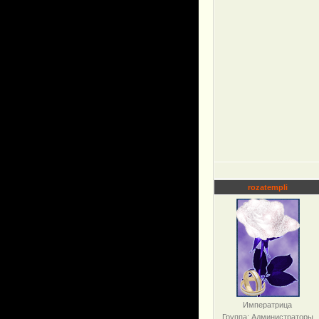
rozatempli
Императрица
Группа: Администраторы