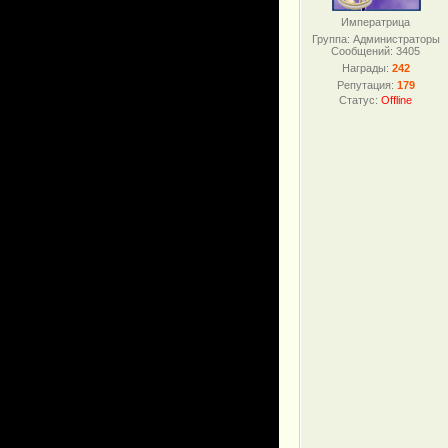
Императрица
Группа: Администраторы
Сообщений:
3405
Награды:
242
Репутация:
179
Статус:
Offline