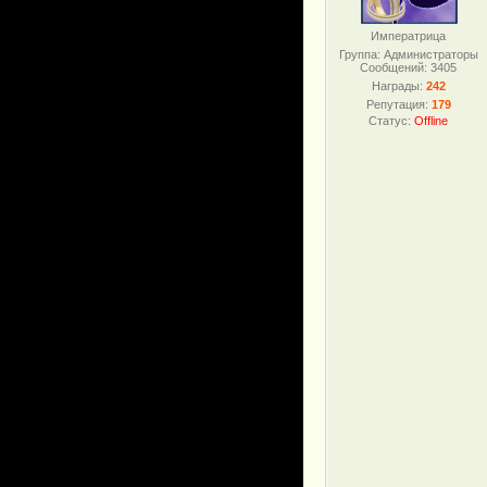
Императрица
Группа: Администраторы
Сообщений:
3405
Награды:
242
Репутация:
179
Статус:
Offline