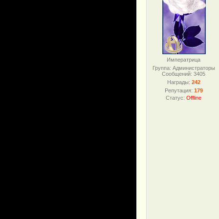
Императрица
Группа: Администраторы
Сообщений:
3405
Награды:
242
Репутация:
179
Статус:
Offline