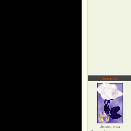
rozatempli
Императрица