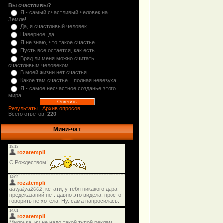
Вы счастливы?
Я - самый счастливый человек на
Земле!
Да, я счастливый человек
Наверное, да
Я не знаю, что такое счастье
Пусть все остается, как есть
Вряд ли меня можно считать
счастливым человеком
В моей жизни нет счастья
Какое там счастье... полная невезуха
Я - самое несчастное созданье этого
мира
Результаты
|
Архив опросов
Всего ответов:
220
Мини-чат