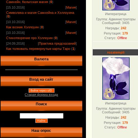
Самхейн. Кельтская магия
(
0
)
[15.10.2016]
[
Магия
]
Символика и магия Самхейна и Хэллоуина
Императрица
(
0
)
Группа: Администраторы
[10.10.2016]
[
Магия
]
Сообщений:
3405
Как возник Хэллоуин
(
0
)
Награды:
242
[10.10.2016]
[
Магия
]
Репутация:
179
Стихотворение про Хэллоуин
(
0
)
Статус:
Offline
[24.09.2016]
[
Практика предсказаний
]
Как толковать перевернутые карты Таро
(
1
)
rozatempli
Валюта
Вход на сайт
Войти через uID
Старая форма входа
Императрица
Поиск
Группа: Администраторы
Сообщений:
3405
Награды:
242
Репутация:
179
Статус:
Offline
Наш опрос