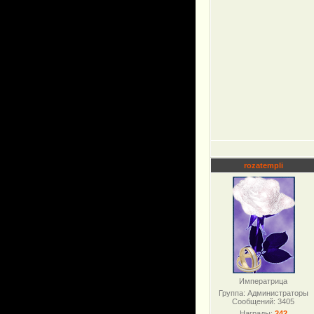
rozatempli
Императрица
Группа: Администраторы
Сообщений:
3405
Награды:
242