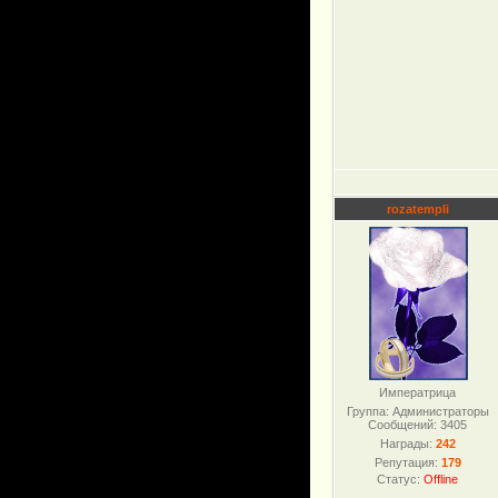
rozatempli
Императрица
Группа: Администраторы
Сообщений:
3405
Награды:
242
Репутация:
179
Статус:
Offline