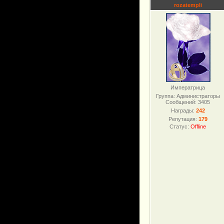
rozatempli
Императрица
Группа: Администраторы
Сообщений:
3405
Награды:
242
Репутация:
179
Статус:
Offline