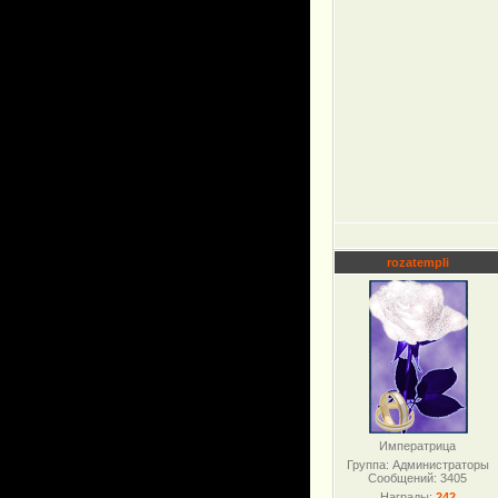
rozatempli
Императрица
Группа: Администраторы
Сообщений:
3405
Награды:
242