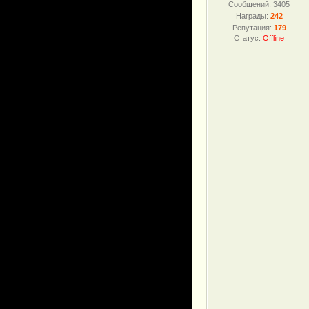
Сообщений:
3405
Награды:
242
Репутация:
179
Статус:
Offline