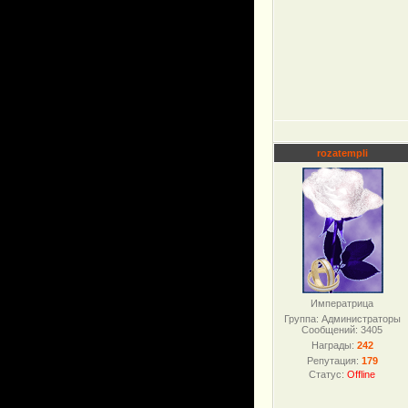
rozatempli
Императрица
Группа: Администраторы
Сообщений:
3405
Награды:
242
Репутация:
179
Статус:
Offline