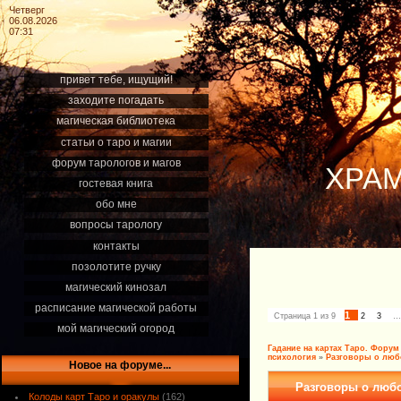
Четверг
06.08.2026
07:31
привет тебе, ищущий!
заходите погадать
магическая библиотека
статьи о таро и магии
форум тарологов и магов
ХРАМ
гостевая книга
обо мне
вопросы тарологу
контакты
позолотите ручку
магический кинозал
расписание магической работы
1
Страница
1
из
9
2
3
…
мой магический огород
Гадание на картах Таро. Форум
психология
»
Разговоры о люб
Новое на форуме...
Разговоры о любо
Колоды карт Таро и оракулы
(162)